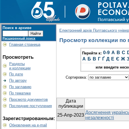
Поиск в архиве
Електронний архів Полтавського універс
Расширенный поиск
Просмотр коллекции по г
Главная страница
0-9
A
B
C
Перейти к:
Просмотреть
А
Б
В
Г
Ґ
Д
Е
Є
Ж
Разделы
или введите неск
и коллекции
По дате
Сортировка:
По автору
По заглавию
По тематике
Просмотр документов
Дата
Последние поступления
публикации
Досягнення українсь
25-Апр-2023
незалежності
Зарегистрированным:
Обновления на e-mail