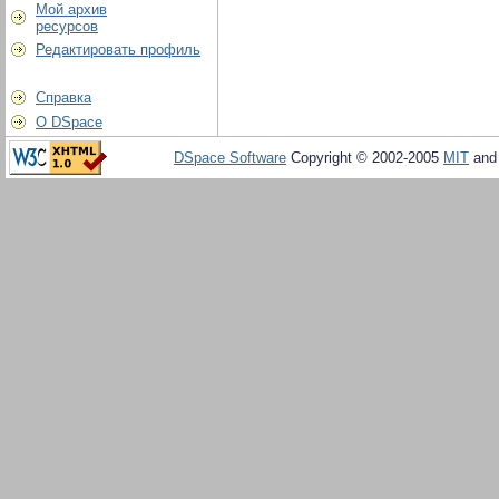
Мой архив
ресурсов
Редактировать профиль
Справка
О DSpace
DSpace Software
Copyright © 2002-2005
MIT
an