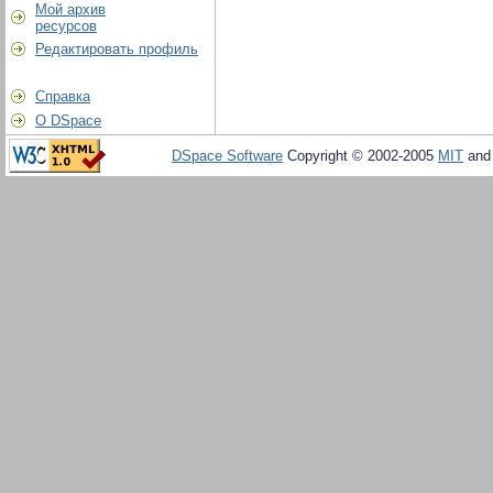
Мой архив
ресурсов
Редактировать профиль
Справка
О DSpace
DSpace Software
Copyright © 2002-2005
MIT
an