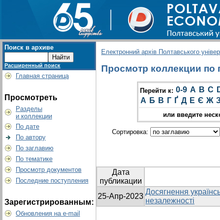
Поиск в архиве
Електронний архів Полтавського універс
Расширенный поиск
Просмотр коллекции по г
Главная страница
0-9
A
B
C
Перейти к:
Просмотреть
А
Б
В
Г
Ґ
Д
Е
Є
Ж
Разделы
или введите неск
и коллекции
По дате
Сортировка:
По автору
По заглавию
По тематике
Просмотр документов
Дата
Последние поступления
публикации
Досягнення українсь
25-Апр-2023
незалежності
Зарегистрированным:
Обновления на e-mail