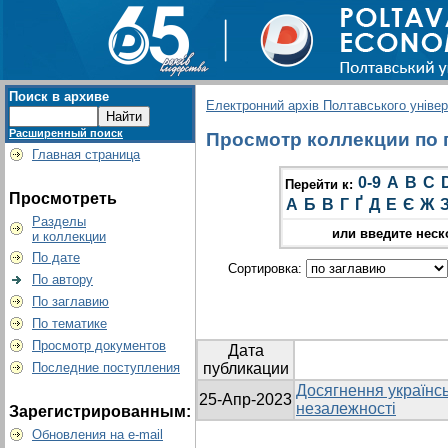
Поиск в архиве
Електронний архів Полтавського універс
Расширенный поиск
Просмотр коллекции по г
Главная страница
0-9
A
B
C
Перейти к:
Просмотреть
А
Б
В
Г
Ґ
Д
Е
Є
Ж
Разделы
или введите неск
и коллекции
По дате
Сортировка:
По автору
По заглавию
По тематике
Просмотр документов
Дата
Последние поступления
публикации
Досягнення українсь
25-Апр-2023
незалежності
Зарегистрированным:
Обновления на e-mail