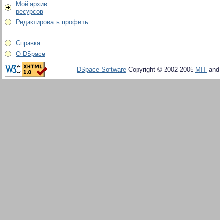
Мой архив
ресурсов
Редактировать профиль
Справка
О DSpace
DSpace Software
Copyright © 2002-2005
MIT
an