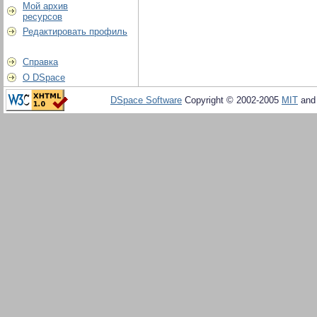
Мой архив
ресурсов
Редактировать профиль
Справка
О DSpace
DSpace Software
Copyright © 2002-2005
MIT
an