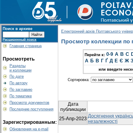
Поиск в архиве
Електронний архів Полтавського універс
Расширенный поиск
Просмотр коллекции по г
Главная страница
0-9
A
B
C
Перейти к:
Просмотреть
А
Б
В
Г
Ґ
Д
Е
Є
Ж
Разделы
или введите неск
и коллекции
По дате
Сортировка:
По автору
По заглавию
По тематике
Просмотр документов
Дата
Последние поступления
публикации
Досягнення українсь
25-Апр-2023
незалежності
Зарегистрированным:
Обновления на e-mail