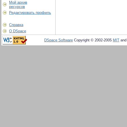
Мой архив
ресурсов
Редактировать профиль
Справка
О DSpace
DSpace Software
Copyright © 2002-2005
MIT
an