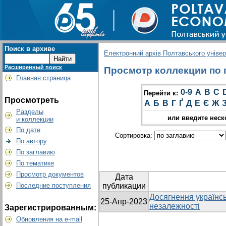
Поиск в архиве
Електронний архів Полтавського універс
Расширенный поиск
Просмотр коллекции по г
Главная страница
0-9
A
B
C
Перейти к:
Просмотреть
А
Б
В
Г
Ґ
Д
Е
Є
Ж
Разделы
или введите неск
и коллекции
По дате
Сортировка:
По автору
По заглавию
По тематике
Просмотр документов
Дата
Последние поступления
публикации
Досягнення українсь
25-Апр-2023
незалежності
Зарегистрированным:
Обновления на e-mail