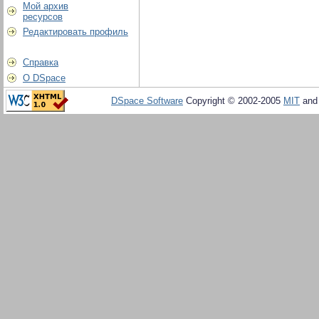
Мой архив
ресурсов
Редактировать профиль
Справка
О DSpace
DSpace Software
Copyright © 2002-2005
MIT
an