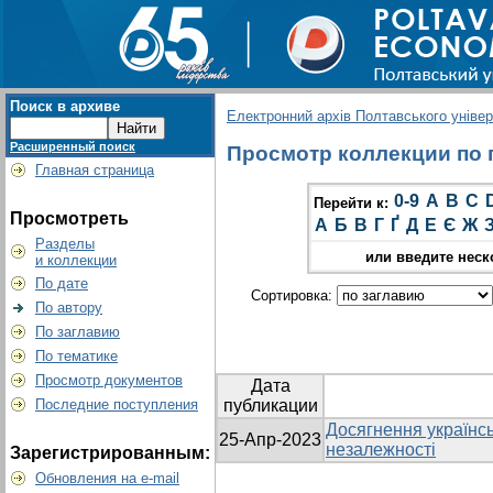
Поиск в архиве
Електронний архів Полтавського універс
Расширенный поиск
Просмотр коллекции по г
Главная страница
0-9
A
B
C
Перейти к:
Просмотреть
А
Б
В
Г
Ґ
Д
Е
Є
Ж
Разделы
или введите неск
и коллекции
По дате
Сортировка:
По автору
По заглавию
По тематике
Просмотр документов
Дата
Последние поступления
публикации
Досягнення українсь
25-Апр-2023
незалежності
Зарегистрированным:
Обновления на e-mail