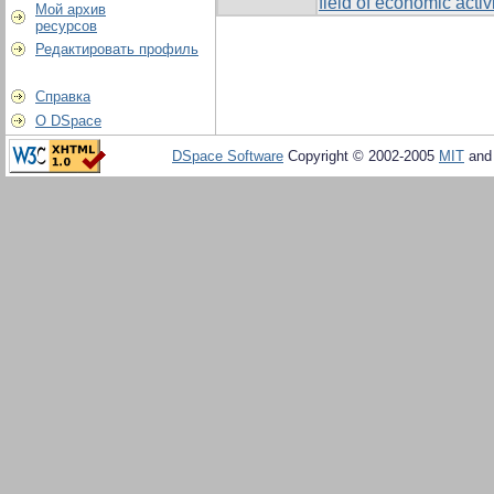
field of economic activ
Мой архив
ресурсов
Редактировать профиль
Справка
О DSpace
DSpace Software
Copyright © 2002-2005
MIT
an