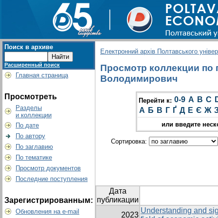
Поиск в архиве
Електронний архів Полтавського універс
Расширенный поиск
Просмотр коллекции по г
Главная страница
Володимирович
Просмотреть
0-9
A
B
C
Перейти к:
Разделы
А
Б
В
Г
Ґ
Д
Е
Є
Ж
и коллекции
или введите неск
По дате
По автору
Сортировка:
По заглавию
По тематике
Просмотр документов
Последние поступления
Дата
публикации
Зарегистрированным:
Understanding and sig
Обновления на e-mail
2023