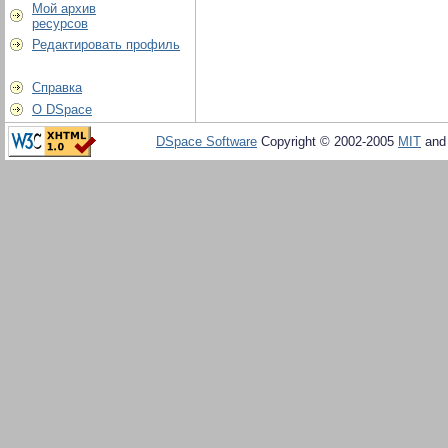
Мой архив
ресурсов
Редактировать профиль
Справка
О DSpace
DSpace Software
Copyright © 2002-2005
MIT
an