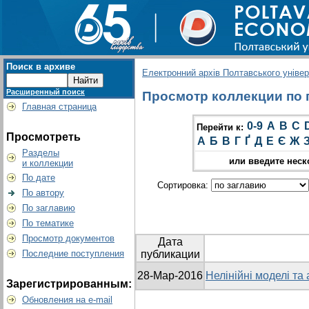
Поиск в архиве
Електронний архів Полтавського універс
Расширенный поиск
Просмотр коллекции по гр
Главная страница
0-9
A
B
C
Перейти к:
Просмотреть
А
Б
В
Г
Ґ
Д
Е
Є
Ж
Разделы
или введите неск
и коллекции
По дате
Сортировка:
По автору
По заглавию
По тематике
Просмотр документов
Дата
Последние поступления
публикации
28-Мар-2016
Нелінійні моделі та
Зарегистрированным:
Обновления на e-mail