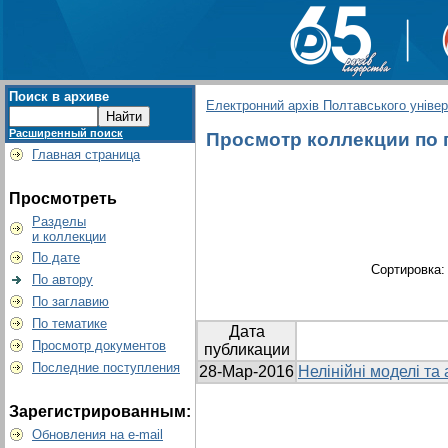
Поиск в архиве
Електронний архів Полтавського універс
Расширенный поиск
Просмотр коллекции по гр
Главная страница
Просмотреть
Разделы
и коллекции
По дате
Сортировка
По автору
По заглавию
По тематике
Дата
Просмотр документов
публикации
Последние поступления
28-Мар-2016
Нелінійні моделі та
Зарегистрированным:
Обновления на e-mail