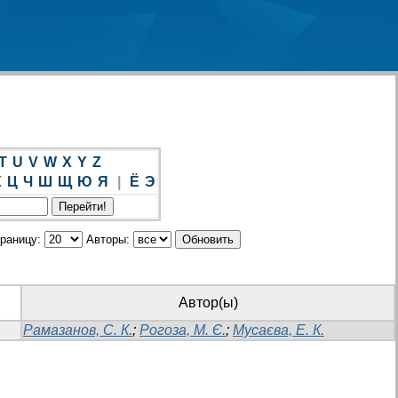
T
U
V
W
X
Y
Z
Х
Ц
Ч
Ш
Щ
Ю
Я
|
Ё
Э
траницу:
Авторы:
Автор(ы)
Рамазанов, С. К.
;
Рогоза, М. Є.
;
Мусаєва, Е. К.