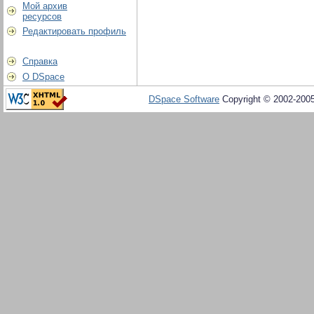
Мой архив
ресурсов
Редактировать профиль
Справка
О DSpace
DSpace Software
Copyright © 2002-200