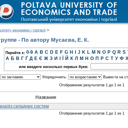
итету економіки і торгівлі
>
уппе - По автору Мусаєва, Е. К.
0-9
A
B
C
D
E
F
G
H
I
J
K
L
M
N
O
P
Q
R
S
Перейти к:
А
Б
В
Г
Ґ
Д
Е
Є
Ж
З
И
І
Ї
Й
К
Л
М
Н
О
П
Р
С
Т
У
Ф
или введите несколько первых букв:
:
Упорядочнить:
Вывести на с
Отображение результатов 1 до 1 из 1
Название
 аналіз складних систем
Отображение результатов 1 до 1 из 1