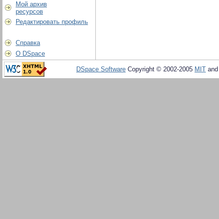
Мой архив
ресурсов
Редактировать профиль
Справка
О DSpace
DSpace Software
Copyright © 2002-2005
MIT
an