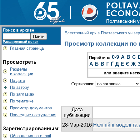
Поиск в архиве
Електронний архів Полтавського універс
Расширенный поиск
Просмотр коллекции по гр
Главная страница
0-9
A
B
C
Перейти к:
Просмотреть
А
Б
В
Г
Ґ
Д
Е
Є
Ж
Разделы
или введите неск
и коллекции
По дате
Сортировка:
По автору
По заглавию
По тематике
Просмотр документов
Дата
Последние поступления
публикации
28-Мар-2016
Нелінійні моделі та
Зарегистрированным:
Обновления на e-mail