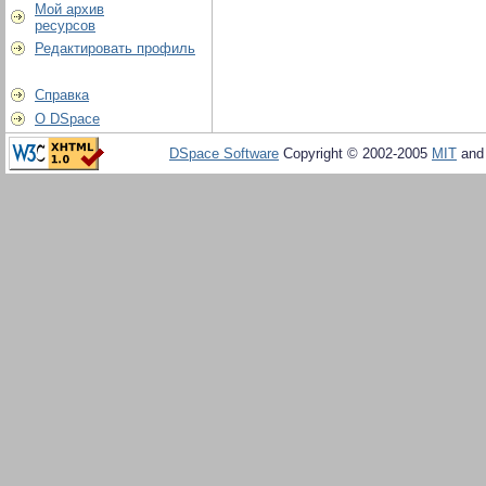
Мой архив
ресурсов
Редактировать профиль
Справка
О DSpace
DSpace Software
Copyright © 2002-2005
MIT
an