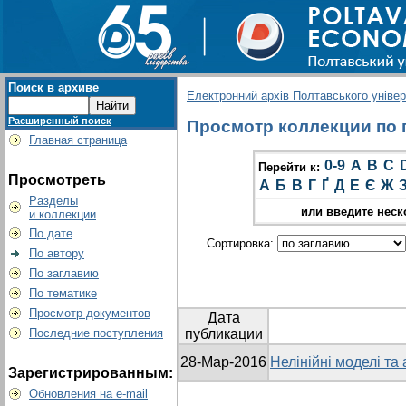
Поиск в архиве
Електронний архів Полтавського універс
Расширенный поиск
Просмотр коллекции по гр
Главная страница
0-9
A
B
C
Перейти к:
Просмотреть
А
Б
В
Г
Ґ
Д
Е
Є
Ж
Разделы
или введите неск
и коллекции
По дате
Сортировка:
По автору
По заглавию
По тематике
Просмотр документов
Дата
Последние поступления
публикации
28-Мар-2016
Нелінійні моделі та
Зарегистрированным:
Обновления на e-mail