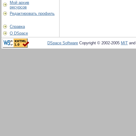
Мой архив
ресурсов
Редактировать профиль
Справка
О DSpace
DSpace Software
Copyright © 2002-2005
MIT
an