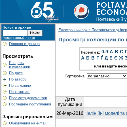
Поиск в архиве
Електронний архів Полтавського універс
Расширенный поиск
Просмотр коллекции по гр
Главная страница
0-9
A
B
C
Перейти к:
Просмотреть
А
Б
В
Г
Ґ
Д
Е
Є
Ж
Разделы
или введите неск
и коллекции
По дате
Сортировка:
По автору
По заглавию
По тематике
Просмотр документов
Дата
Последние поступления
публикации
28-Мар-2016
Нелінійні моделі та
Зарегистрированным:
Обновления на e-mail