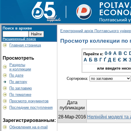
Поиск в архиве
Електронний архів Полтавського універс
Расширенный поиск
Просмотр коллекции по гр
Главная страница
0-9
A
B
C
Перейти к:
Просмотреть
А
Б
В
Г
Ґ
Д
Е
Є
Ж
Разделы
или введите неск
и коллекции
По дате
Сортировка:
По автору
По заглавию
По тематике
Просмотр документов
Дата
Последние поступления
публикации
28-Мар-2016
Нелінійні моделі та
Зарегистрированным:
Обновления на e-mail