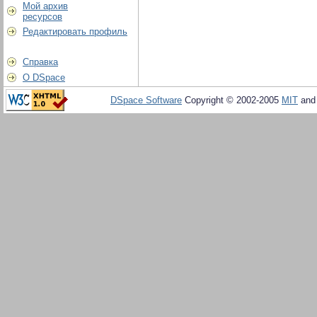
Мой архив
ресурсов
Редактировать профиль
Справка
О DSpace
DSpace Software
Copyright © 2002-2005
MIT
an