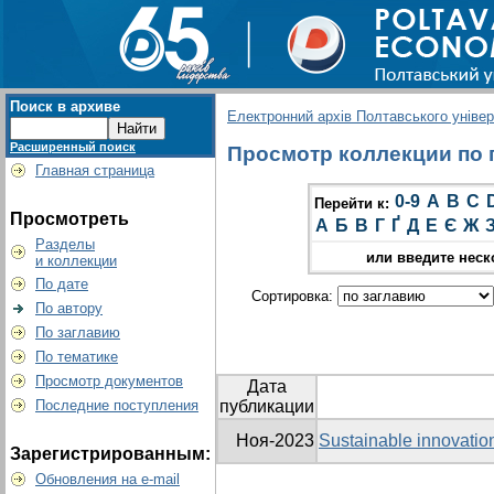
Поиск в архиве
Електронний архів Полтавського універс
Расширенный поиск
Просмотр коллекции по г
Главная страница
0-9
A
B
C
Перейти к:
Просмотреть
А
Б
В
Г
Ґ
Д
Е
Є
Ж
Разделы
или введите неск
и коллекции
По дате
Сортировка:
По автору
По заглавию
По тематике
Просмотр документов
Дата
Последние поступления
публикации
Ноя-2023
Sustainable іnnovation
Зарегистрированным:
Обновления на e-mail