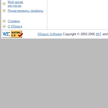
Мой архив
ресурсов
Редактировать профиль
Справка
О DSpace
DSpace Software
Copyright © 2002-2005
MIT
an