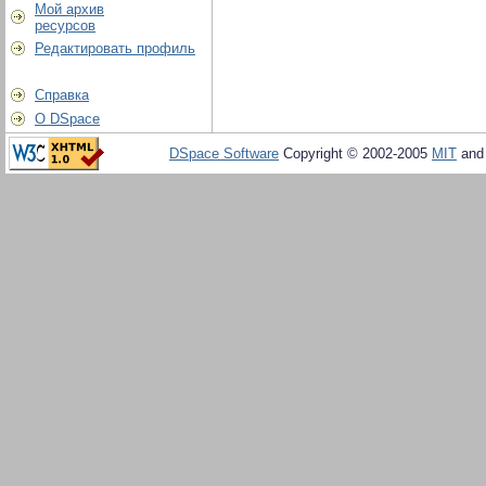
Мой архив
ресурсов
Редактировать профиль
Справка
О DSpace
DSpace Software
Copyright © 2002-2005
MIT
an