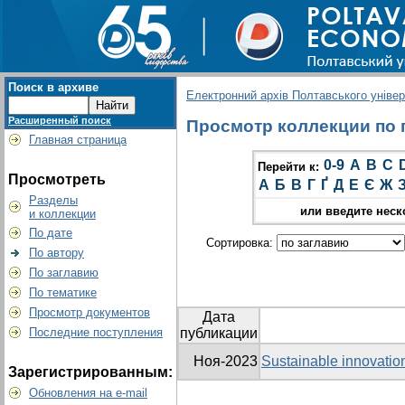
Поиск в архиве
Електронний архів Полтавського універс
Расширенный поиск
Просмотр коллекции по г
Главная страница
0-9
A
B
C
Перейти к:
Просмотреть
А
Б
В
Г
Ґ
Д
Е
Є
Ж
Разделы
или введите неск
и коллекции
По дате
Сортировка:
По автору
По заглавию
По тематике
Просмотр документов
Дата
Последние поступления
публикации
Ноя-2023
Sustainable іnnovation
Зарегистрированным:
Обновления на e-mail