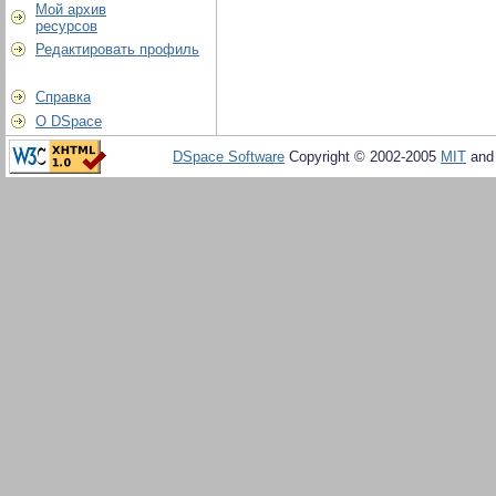
Мой архив
ресурсов
Редактировать профиль
Справка
О DSpace
DSpace Software
Copyright © 2002-2005
MIT
an