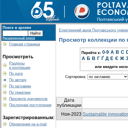
Поиск в архиве
Електронний архів Полтавського універс
Расширенный поиск
Просмотр коллекции по г
Главная страница
0-9
A
B
C
Перейти к:
Просмотреть
А
Б
В
Г
Ґ
Д
Е
Є
Ж
Разделы
или введите неск
и коллекции
По дате
Сортировка:
По автору
По заглавию
По тематике
Просмотр документов
Дата
Последние поступления
публикации
Ноя-2023
Sustainable іnnovation
Зарегистрированным:
Обновления на e-mail