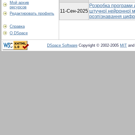
Мой архив
Розробка програми 
ресурсов
11-Сен-2025
штучної нейронної м
Редактировать профиль
розпізнавання цифр
Справка
О DSpace
DSpace Software
Copyright © 2002-2005
MIT
an