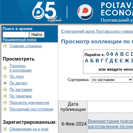
Поиск в архиве
Електронний архів Полтавського універс
Расширенный поиск
Просмотр коллекции по г
Главная страница
0-9
A
B
C
Перейти к:
Просмотреть
А
Б
В
Г
Ґ
Д
Е
Є
Ж
Разделы
или введите неск
и коллекции
По дате
Сортировка:
По автору
По заглавию
По тематике
Просмотр документов
Дата
Последние поступления
публикации
Використання підсол
Зарегистрированным:
6-Фев-2024
виготовлення пісоч
Обновления на e-mail