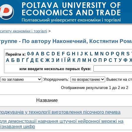
итету економіки і торгівлі
>
руппе - По автору Наконечний, Костянтин Ро
0-9
A
B
C
D
E
F
G
H
I
J
K
L
M
N
O
P
Q
R
S
Перейти к:
А
Б
В
Г
Ґ
Д
Е
Є
Ж
З
И
І
Ї
Й
К
Л
М
Н
О
П
Р
С
Т
У
Ф
или введите несколько первых букв:
:
Упорядочнить:
Вывести на с
Отображение результатов 1 до 2 из 2
Название
оджувачів у технології виготовлення пісочного печива
для демонстрації навчання штучної нейронної мережі на
пізнавання цифр