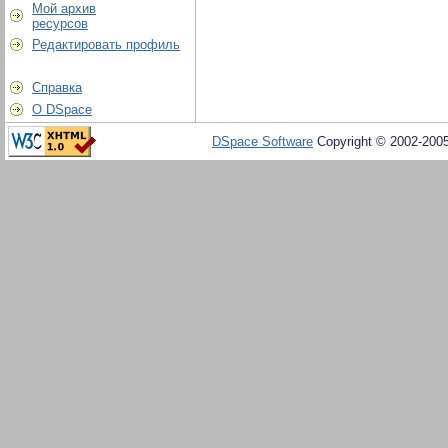
Мой архив
ресурсов
Редактировать профиль
Справка
О DSpace
DSpace Software
Copyright © 2002-200