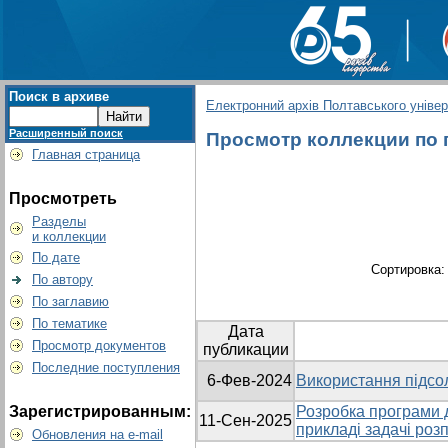
Поиск в архиве
Електронний архів Полтавського універс
Расширенный поиск
Просмотр коллекции по г
Главная страница
Просмотреть
Разделы
и коллекции
По дате
Сортировка
По автору
По заглавию
По тематике
Дата
Просмотр документов
публикации
Последние поступления
6-Фев-2024
Використання підсол
Зарегистрированным:
Розробка програми 
11-Сен-2025
прикладі задачі роз
Обновления на e-mail