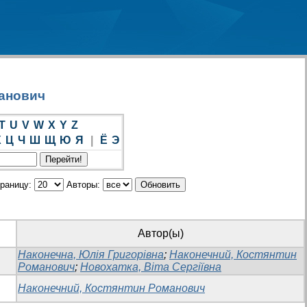
манович
T
U
V
W
X
Y
Z
Х
Ц
Ч
Ш
Щ
Ю
Я
|
Ё
Э
траницу:
Авторы:
Автор(ы)
Наконечна, Юлія Григорівна
;
Наконечний, Костянтин
Романович
;
Новохатка, Віта Сергіївна
Наконечний, Костянтин Романович