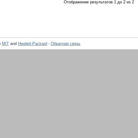
Отображение результатов 1 до 2 из 2
5
MIT
and
Hewlett-Packard
-
Обратная связь