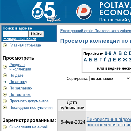
Поиск в архиве
Електронний архів Полтавського універс
Расширенный поиск
Просмотр коллекции по г
Главная страница
0-9
A
B
C
Перейти к:
Просмотреть
А
Б
В
Г
Ґ
Д
Е
Є
Ж
Разделы
или введите неск
и коллекции
По дате
Сортировка:
По автору
По заглавию
По тематике
Просмотр документов
Дата
Последние поступления
публикации
Використання підсол
Зарегистрированным:
6-Фев-2024
виготовлення пісоч
Обновления на e-mail