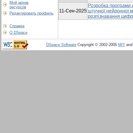
Мой архив
Розробка програми 
ресурсов
11-Сен-2025
штучної нейронної м
Редактировать профиль
розпізнавання цифр
Справка
О DSpace
DSpace Software
Copyright © 2002-2005
MIT
an