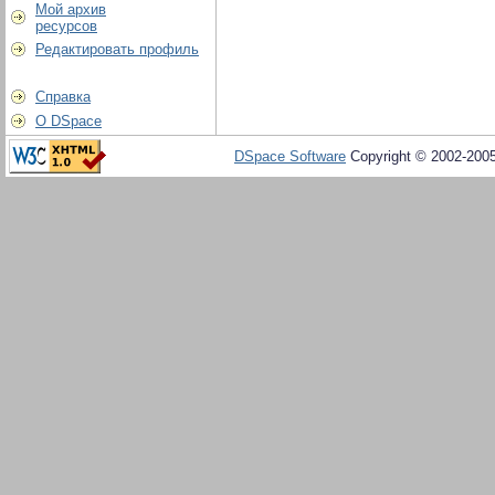
Мой архив
ресурсов
Редактировать профиль
Справка
О DSpace
DSpace Software
Copyright © 2002-200