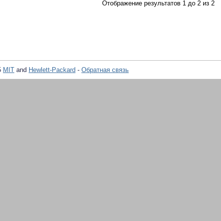
Отображение результатов 1 до 2 из 2
5
MIT
and
Hewlett-Packard
-
Обратная связь