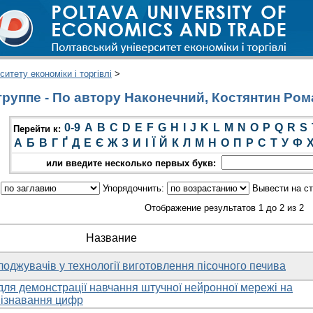
итету економіки і торгівлі
>
руппе - По автору Наконечний, Костянтин Ро
0-9
A
B
C
D
E
F
G
H
I
J
K
L
M
N
O
P
Q
R
S
Перейти к:
А
Б
В
Г
Ґ
Д
Е
Є
Ж
З
И
І
Ї
Й
К
Л
М
Н
О
П
Р
С
Т
У
Ф
или введите несколько первых букв:
:
Упорядочнить:
Вывести на с
Отображение результатов 1 до 2 из 2
Название
оджувачів у технології виготовлення пісочного печива
для демонстрації навчання штучної нейронної мережі на
пізнавання цифр