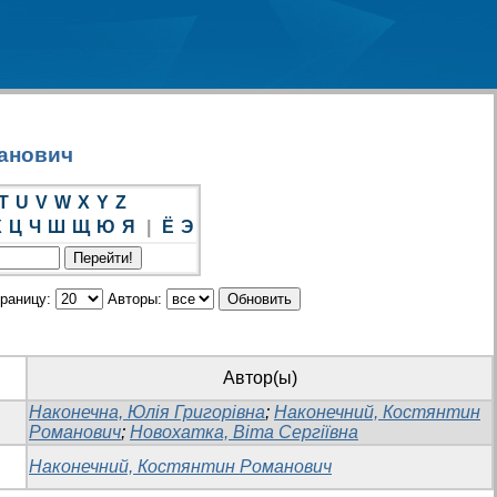
манович
T
U
V
W
X
Y
Z
Х
Ц
Ч
Ш
Щ
Ю
Я
|
Ё
Э
траницу:
Авторы:
Автор(ы)
Наконечна, Юлія Григорівна
;
Наконечний, Костянтин
Романович
;
Новохатка, Віта Сергіївна
Наконечний, Костянтин Романович