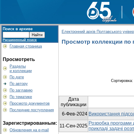
Поиск в архиве
Електронний архів Полтавського універс
Расширенный поиск
Просмотр коллекции по г
Главная страница
Просмотреть
Разделы
и коллекции
По дате
Сортировка
По автору
По заглавию
По тематике
Дата
Просмотр документов
публикации
Последние поступления
6-Фев-2024
Використання підсол
Зарегистрированным:
Розробка програми 
11-Сен-2025
прикладі задачі роз
Обновления на e-mail