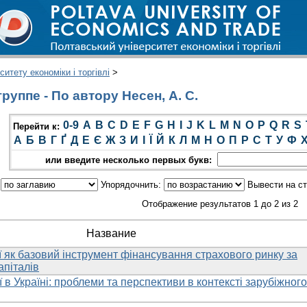
итету економіки і торгівлі
>
уппе - По автору Несен, А. С.
0-9
A
B
C
D
E
F
G
H
I
J
K
L
M
N
O
P
Q
R
S
Перейти к:
А
Б
В
Г
Ґ
Д
Е
Є
Ж
З
И
І
Ї
Й
К
Л
М
Н
О
П
Р
С
Т
У
Ф
или введите несколько первых букв:
:
Упорядочнить:
Вывести на с
Отображение результатов 1 до 2 из 2
Название
ї як базовий інструмент фінансування страхового ринку за
апіталів
ї в Україні: проблеми та перспективи в контексті зарубіжного