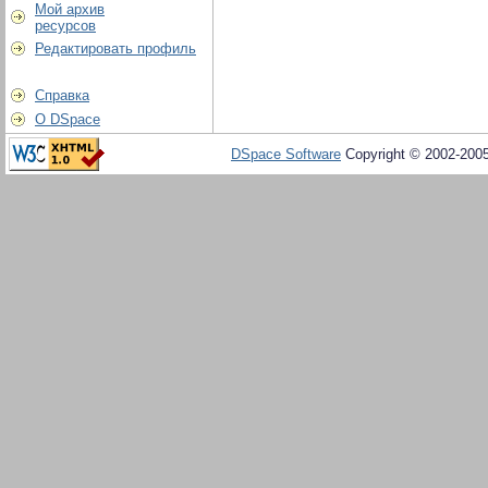
Мой архив
ресурсов
Редактировать профиль
Справка
О DSpace
DSpace Software
Copyright © 2002-200