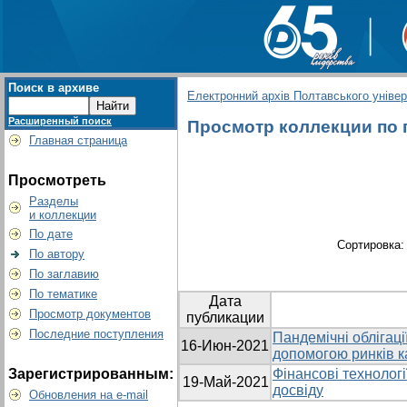
Поиск в архиве
Електронний архів Полтавського універс
Расширенный поиск
Просмотр коллекции по гр
Главная страница
Просмотреть
Разделы
и коллекции
По дате
Сортировка
По автору
По заглавию
По тематике
Дата
Просмотр документов
публикации
Последние поступления
Пандемічні облігаці
16-Июн-2021
допомогою ринків к
Зарегистрированным:
Фінансові технологі
19-Май-2021
досвіду
Обновления на e-mail