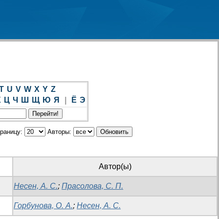
T
U
V
W
X
Y
Z
Х
Ц
Ч
Ш
Щ
Ю
Я
|
Ё
Э
траницу:
Авторы:
Автор(ы)
Несен, А. С.
;
Прасолова, С. П.
Горбунова, О. А.
;
Несен, А. С.