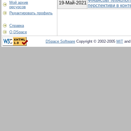
Фінансові технологі
Мой архив
19-Май-2021
перспективи в конте
ресурсов
Редактировать профиль
Справка
О DSpace
DSpace Software
Copyright © 2002-2005
MIT
an