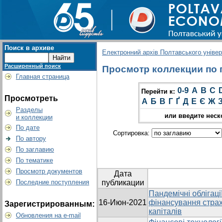
Поиск в архиве
Електронний архів Полтавського універс
Расширенный поиск
Просмотр коллекции по гр
Главная страница
0-9
A
B
C
Перейти к:
Просмотреть
А
Б
В
Г
Ґ
Д
Е
Є
Ж
Разделы
или введите неск
и коллекции
По дате
Сортировка:
По автору
По заглавию
По тематике
Просмотр документов
Дата
Последние поступления
публикации
Пандемічні облігаці
16-Июн-2021
фінансування страх
Зарегистрированным:
капіталів
Обновления на e-mail