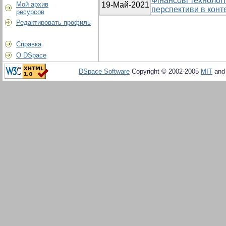
Фінансові технологі
Мой архив
19-Май-2021
перспективи в конте
ресурсов
Редактировать профиль
Справка
О DSpace
DSpace Software
Copyright © 2002-2005
MIT
an