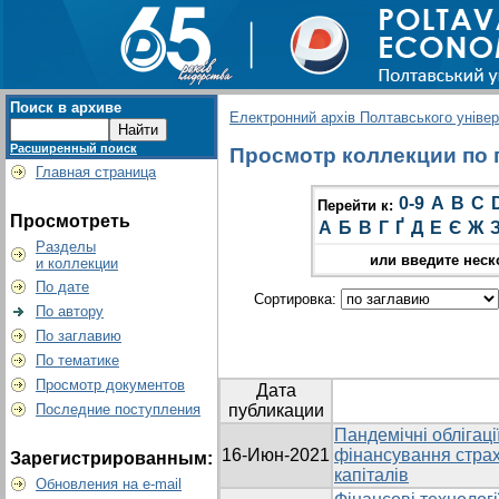
Поиск в архиве
Електронний архів Полтавського універс
Расширенный поиск
Просмотр коллекции по гр
Главная страница
0-9
A
B
C
Перейти к:
Просмотреть
А
Б
В
Г
Ґ
Д
Е
Є
Ж
Разделы
или введите неск
и коллекции
По дате
Сортировка:
По автору
По заглавию
По тематике
Просмотр документов
Дата
Последние поступления
публикации
Пандемічні облігаці
16-Июн-2021
фінансування страх
Зарегистрированным:
капіталів
Обновления на e-mail