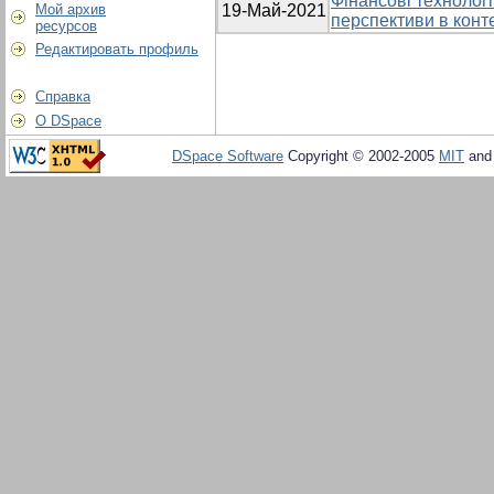
Фінансові технологі
Мой архив
19-Май-2021
перспективи в конте
ресурсов
Редактировать профиль
Справка
О DSpace
DSpace Software
Copyright © 2002-2005
MIT
an