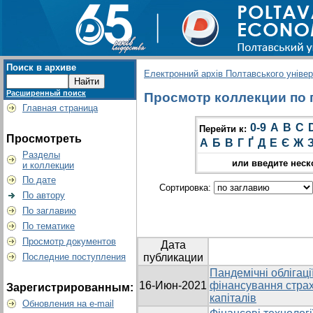
Поиск в архиве
Електронний архів Полтавського універс
Расширенный поиск
Просмотр коллекции по гр
Главная страница
0-9
A
B
C
Перейти к:
Просмотреть
А
Б
В
Г
Ґ
Д
Е
Є
Ж
Разделы
или введите неск
и коллекции
По дате
Сортировка:
По автору
По заглавию
По тематике
Просмотр документов
Дата
Последние поступления
публикации
Пандемічні облігаці
16-Июн-2021
фінансування страх
Зарегистрированным:
капіталів
Обновления на e-mail