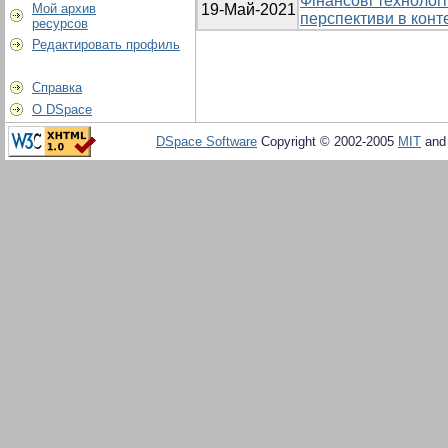
Фінансові технологі
Мой архив
19-Май-2021
перспективи в конте
ресурсов
Редактировать профиль
Справка
О DSpace
DSpace Software
Copyright © 2002-2005
MIT
an