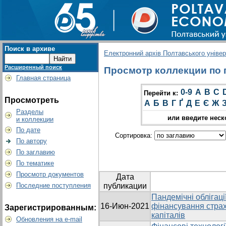
Поиск в архиве
Електронний архів Полтавського універс
Расширенный поиск
Просмотр коллекции по гр
Главная страница
0-9
A
B
C
Перейти к:
Просмотреть
А
Б
В
Г
Ґ
Д
Е
Є
Ж
Разделы
или введите неск
и коллекции
По дате
Сортировка:
По автору
По заглавию
По тематике
Просмотр документов
Дата
Последние поступления
публикации
Пандемічні облігаці
16-Июн-2021
фінансування страх
Зарегистрированным:
капіталів
Обновления на e-mail