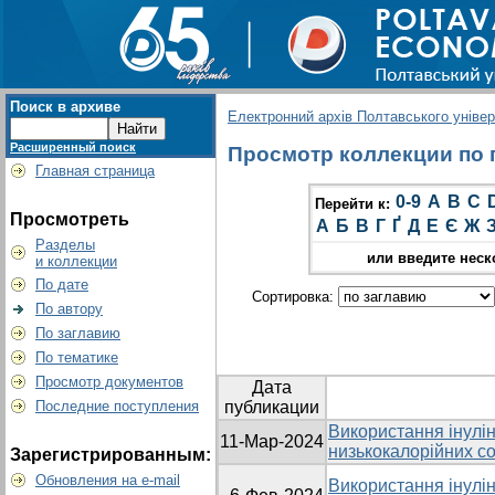
Поиск в архиве
Електронний архів Полтавського універс
Расширенный поиск
Просмотр коллекции по гр
Главная страница
0-9
A
B
C
Перейти к:
Просмотреть
А
Б
В
Г
Ґ
Д
Е
Є
Ж
Разделы
или введите неск
и коллекции
По дате
Сортировка:
По автору
По заглавию
По тематике
Просмотр документов
Дата
Последние поступления
публикации
Використання інулін
11-Мар-2024
низькокалорійних со
Зарегистрированным:
Обновления на e-mail
Використання інулін