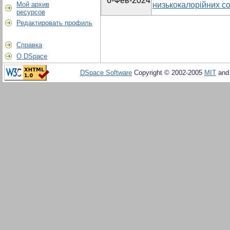
6-Фев-2024
Мой архив
низькокалорійних со
ресурсов
Редактировать профиль
Справка
О DSpace
DSpace Software
Copyright © 2002-2005
MIT
an