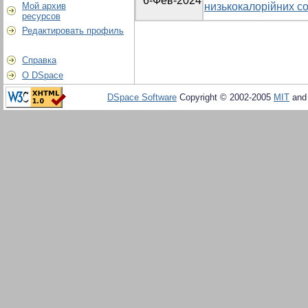
6-Фев-2024
Мой архив
низькокалорійних со
ресурсов
Редактировать профиль
Справка
О DSpace
DSpace Software
Copyright © 2002-2005
MIT
an