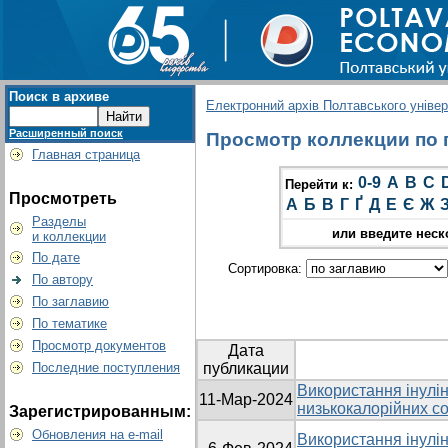
Поиск в архиве
Електронний архів Полтавського універс
Расширенный поиск
Просмотр коллекции по гр
Главная страница
0-9
A
B
C
Перейти к:
Просмотреть
А
Б
В
Г
Ґ
Д
Е
Є
Ж
Разделы
или введите неск
и коллекции
По дате
Сортировка:
По автору
По заглавию
По тематике
Просмотр документов
Дата
Последние поступления
публикации
Використання інулін
11-Мар-2024
низькокалорійних со
Зарегистрированным:
Обновления на e-mail
Використання інулін