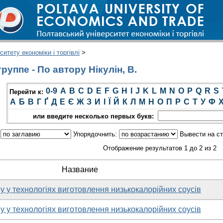
итету економіки і торгівлі
>
уппе - По автору Нікулін, В.
0-9
A
B
C
D
E
F
G
H
I
J
K
L
M
N
O
P
Q
R
S
Перейти к:
А
Б
В
Г
Ґ
Д
Е
Є
Ж
З
И
І
Ї
Й
К
Л
М
Н
О
П
Р
С
Т
У
Ф
или введите несколько первых букв:
:
Упорядочнить:
Вывести на с
Отображение результатов 1 до 2 из 2
Название
у у технологіях виготовлення низькокалорійних соусів
у у технологіях виготовлення низькокалорійних соусів