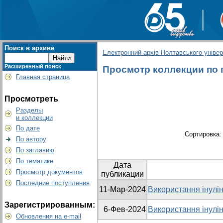
Поиск в архиве
Електронний архів Полтавського універс
Расширенный поиск
Просмотр коллекции по гр
Главная страница
Просмотреть
Разделы
и коллекции
По дате
Сортировка
По автору
По заглавию
По тематике
Дата
Просмотр документов
публикации
Последние поступления
11-Мар-2024
Використання інулін
Зарегистрированным:
6-Фев-2024
Використання інулін
Обновления на e-mail