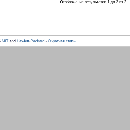
Отображение результатов 1 до 2 из 2
5
MIT
and
Hewlett-Packard
-
Обратная связь