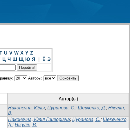
T
U
V
W
X
Y
Z
Х
Ц
Ч
Ш
Щ
Ю
Я
|
Ё
Э
траницу:
Авторы:
Автор(ы)
Наконечна, Юлія
;
Цуранова, С.
;
Шевченко, Д.
;
Нікулін,
В.
Наконечна, Юлія Григорівна
;
Цуранова, С.
;
Шеквченко,
Д.
;
Нікулін, В.