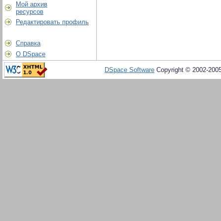
Мой архив
ресурсов
Редактировать профиль
Справка
О DSpace
DSpace Software
Copyright © 2002-200