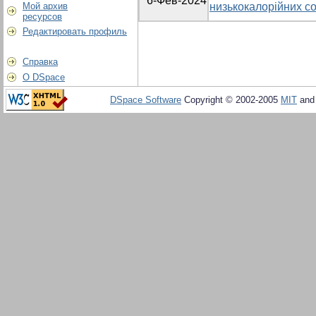
6-Фев-2024
Мой архив
низькокалорійних со
ресурсов
Редактировать профиль
Справка
О DSpace
DSpace Software
Copyright © 2002-2005
MIT
an