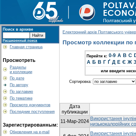
Поиск в архиве
Електронний архів Полтавського універс
Расширенный поиск
Просмотр коллекции по гр
Главная страница
0-9
A
B
C
Перейти к:
Просмотреть
А
Б
В
Г
Ґ
Д
Е
Є
Ж
Разделы
или введите неск
и коллекции
По дате
Сортировка:
По автору
По заглавию
По тематике
Просмотр документов
Дата
Последние поступления
публикации
Використання інулін
11-Мар-2024
низькокалорійних со
Зарегистрированным:
Обновления на e-mail
Використання інулін