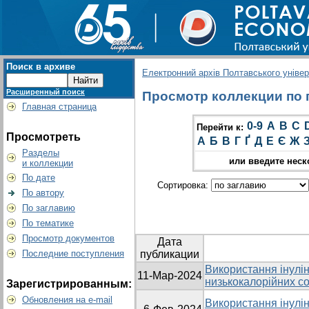
Поиск в архиве
Електронний архів Полтавського універс
Расширенный поиск
Просмотр коллекции по гр
Главная страница
0-9
A
B
C
Перейти к:
Просмотреть
А
Б
В
Г
Ґ
Д
Е
Є
Ж
Разделы
или введите неск
и коллекции
По дате
Сортировка:
По автору
По заглавию
По тематике
Просмотр документов
Дата
Последние поступления
публикации
Використання інулін
11-Мар-2024
низькокалорійних со
Зарегистрированным:
Обновления на e-mail
Використання інулін