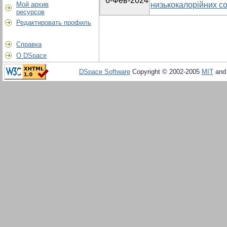
6-Фев-2024
Мой архив
низькокалорійних со
ресурсов
Редактировать профиль
Справка
О DSpace
DSpace Software
Copyright © 2002-2005
MIT
an