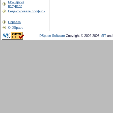
Мой архив
ресурсов
Редактировать профиль
Справка
О DSpace
DSpace Software
Copyright © 2002-2005
MIT
an