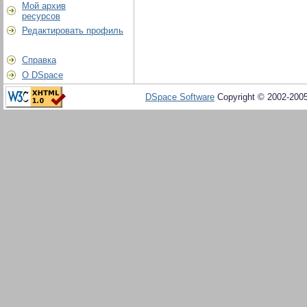
Мой архив
ресурсов
Редактировать профиль
Справка
О DSpace
DSpace Software
Copyright © 2002-200