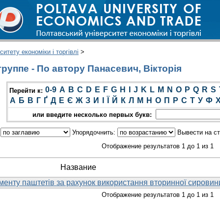
итету економіки і торгівлі
>
руппе - По автору Панасевич, Вікторія
0-9
A
B
C
D
E
F
G
H
I
J
K
L
M
N
O
P
Q
R
S
Перейти к:
А
Б
В
Г
Ґ
Д
Е
Є
Ж
З
И
І
Ї
Й
К
Л
М
Н
О
П
Р
С
Т
У
Ф
или введите несколько первых букв:
:
Упорядочнить:
Вывести на с
Отображение результатов 1 до 1 из 1
Название
енту паштетів за рахунок використання вторинної сировин
Отображение результатов 1 до 1 из 1