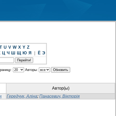
T
U
V
W
X
Y
Z
Х
Ц
Ч
Ш
Щ
Ю
Я
|
Ё
Э
траницу:
Авторы:
Автор(ы)
и
Гередчук, Аліна
;
Панасевич, Вікторія