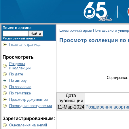
Поиск в архиве
Електронний архів Полтавського універс
Расширенный поиск
Просмотр коллекции по г
Главная страница
Просмотреть
Разделы
и коллекции
По дате
Сортировка
По автору
По заглавию
По тематике
Дата
Просмотр документов
публикации
Последние поступления
11-Мар-2024
Розширення асортим
Зарегистрированным:
Обновления на e-mail