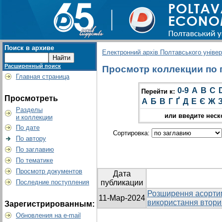
Поиск в архиве
Електронний архів Полтавського універс
Расширенный поиск
Просмотр коллекции по г
Главная страница
0-9
A
B
C
Перейти к:
Просмотреть
А
Б
В
Г
Ґ
Д
Е
Є
Ж
Разделы
или введите неск
и коллекции
По дате
Сортировка:
По автору
По заглавию
По тематике
Просмотр документов
Дата
Последние поступления
публикации
Розширення асортим
11-Мар-2024
використання втори
Зарегистрированным:
Обновления на e-mail