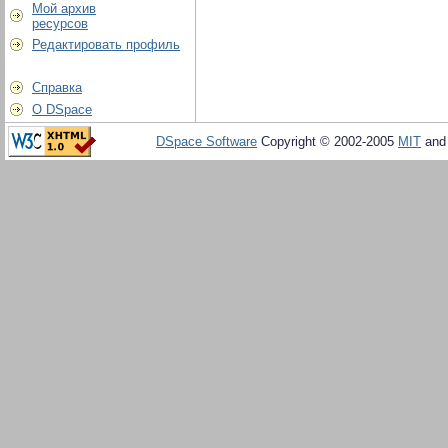
Мой архив
ресурсов
Редактировать профиль
Справка
О DSpace
DSpace Software
Copyright © 2002-2005
MIT
an