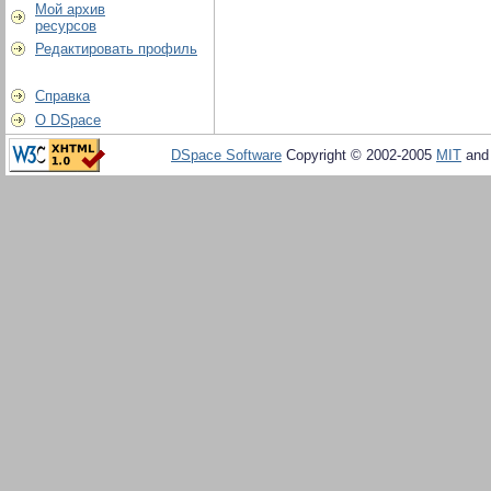
Мой архив
ресурсов
Редактировать профиль
Справка
О DSpace
DSpace Software
Copyright © 2002-2005
MIT
an