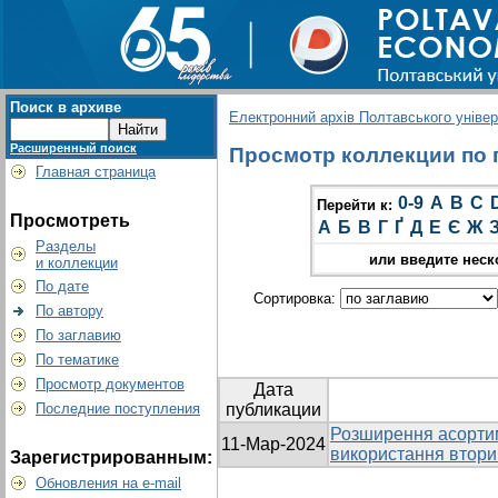
Поиск в архиве
Електронний архів Полтавського універс
Расширенный поиск
Просмотр коллекции по г
Главная страница
0-9
A
B
C
Перейти к:
Просмотреть
А
Б
В
Г
Ґ
Д
Е
Є
Ж
Разделы
или введите неск
и коллекции
По дате
Сортировка:
По автору
По заглавию
По тематике
Просмотр документов
Дата
Последние поступления
публикации
Розширення асортим
11-Мар-2024
використання втори
Зарегистрированным:
Обновления на e-mail