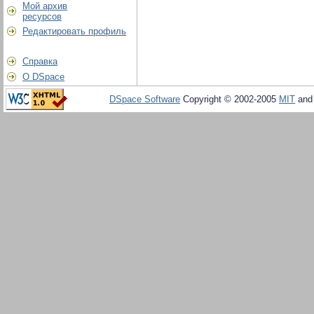
Мой архив
ресурсов
Редактировать профиль
Справка
О DSpace
DSpace Software
Copyright © 2002-2005
MIT
an