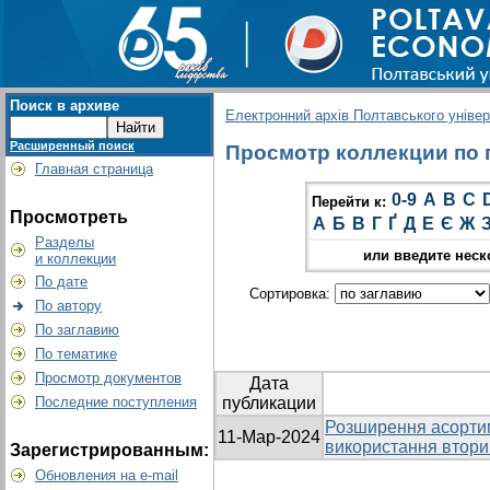
Поиск в архиве
Електронний архів Полтавського універс
Расширенный поиск
Просмотр коллекции по г
Главная страница
0-9
A
B
C
Перейти к:
Просмотреть
А
Б
В
Г
Ґ
Д
Е
Є
Ж
Разделы
или введите неск
и коллекции
По дате
Сортировка:
По автору
По заглавию
По тематике
Просмотр документов
Дата
Последние поступления
публикации
Розширення асортим
11-Мар-2024
використання втори
Зарегистрированным:
Обновления на e-mail