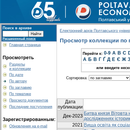
Поиск в архиве
Електронний архів Полтавського універс
Расширенный поиск
Просмотр коллекции по г
Главная страница
0-9
A
B
C
Перейти к:
Просмотреть
А
Б
В
Г
Ґ
Д
Е
Є
Ж
Разделы
или введите неск
и коллекции
По дате
Сортировка:
По автору
По заглавию
По тематике
Просмотр документов
Дата
Последние поступления
публикации
Битва князя Вітовта н
Дек-2023
дослідженнях історик
Зарегистрированным:
2021
Вища освіта як соціа
Обновления на e-mail