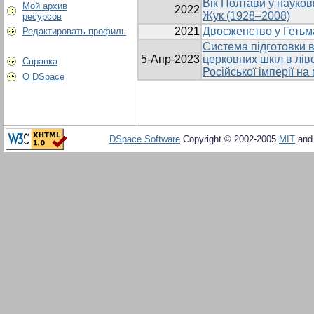
Вік Полтави у науков
Мой архив
2022
Жук (1928–2008)
ресурсов
2021
Двоєженство у Гетьма
Редактировать профиль
Система підготовки в
5-Апр-2023
церковних шкіл в лів
Справка
Російської імперії на
О DSpace
DSpace Software
Copyright © 2002-2005
MIT
an