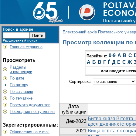
Поиск в архиве
Електронний архів Полтавського універс
Расширенный поиск
Просмотр коллекции по г
Главная страница
0-9
A
B
C
Перейти к:
Просмотреть
А
Б
В
Г
Ґ
Д
Е
Є
Ж
Разделы
или введите неск
и коллекции
По дате
Сортировка:
По автору
По заглавию
По тематике
Просмотр документов
Дата
Последние поступления
публикации
Битва князя Вітовта н
Дек-2023
дослідженнях історик
Зарегистрированным:
2021
Вища освіта як соціа
Обновления на e-mail