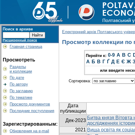
Поиск в архиве
Електронний архів Полтавського універс
Расширенный поиск
Просмотр коллекции по г
Главная страница
0-9
A
B
C
Перейти к:
Просмотреть
А
Б
В
Г
Ґ
Д
Е
Є
Ж
Разделы
или введите неск
и коллекции
По дате
Сортировка:
По автору
По заглавию
По тематике
Просмотр документов
Дата
Последние поступления
публикации
Битва князя Вітовта н
Дек-2023
дослідженнях історик
Зарегистрированным:
2021
Вища освіта як соціа
Обновления на e-mail