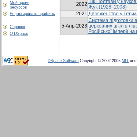
Вік Полтави у науков
Мой архив
2022
Жук (1928–2008)
ресурсов
2021
Двоєженство у Гетьма
Редактировать профиль
Система підготовки в
5-Апр-2023
церковних шкіл в лів
Справка
Російської імперії на
О DSpace
DSpace Software
Copyright © 2002-2005
MIT
an