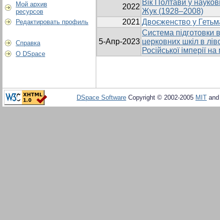
Вік Полтави у науков
Мой архив
2022
Жук (1928–2008)
ресурсов
2021
Двоєженство у Гетьма
Редактировать профиль
Система підготовки в
5-Апр-2023
церковних шкіл в лів
Справка
Російської імперії на
О DSpace
DSpace Software
Copyright © 2002-2005
MIT
an