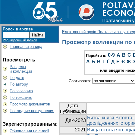
Поиск в архиве
Електронний архів Полтавського універс
Расширенный поиск
Просмотр коллекции по г
Главная страница
0-9
A
B
C
Перейти к:
Просмотреть
А
Б
В
Г
Ґ
Д
Е
Є
Ж
Разделы
или введите неск
и коллекции
По дате
Сортировка:
По автору
По заглавию
По тематике
Просмотр документов
Дата
Последние поступления
публикации
Битва князя Вітовта н
Дек-2023
дослідженнях історик
Зарегистрированным:
2021
Вища освіта як соціа
Обновления на e-mail