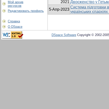
2021
Двоєженство у Гетьма
Мой архив
ресурсов
Система підготовки в
5-Апр-2023
Редактировать профиль
українських єпархіях 
Справка
О DSpace
DSpace Software
Copyright © 2002-200