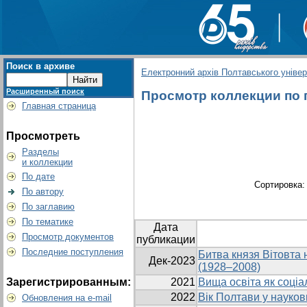
Поиск в архиве
Електронний архів Полтавського універс
Расширенный поиск
Просмотр коллекции по г
Главная страница
Просмотреть
Разделы
и коллекции
По дате
Сортировка
По автору
По заглавию
По тематике
Дата
Просмотр документов
публикации
Последние поступления
Битва князя Вітовта 
Дек-2023
(1928–2008)
Зарегистрированным:
2021
Вища освіта як соціа
2022
Вік Полтави у науков
Обновления на e-mail