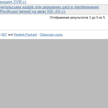
нщині XVIII ст.
чительських кадрів для церковних шкіл в лівобережних
Російської імперії на межі ХІХ–ХХ ст.
Отображение результатов 1 до 5 из 5
5
MIT
and
Hewlett-Packard
-
Обратная связь