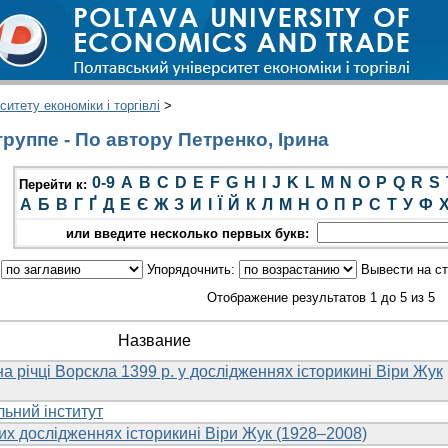
итету економіки і торгівлі
>
руппе - По автору Петренко, Ірина
0-9
A
B
C
D
E
F
G
H
I
J
K
L
M
N
O
P
Q
R
S
Перейти к:
А
Б
В
Г
Ґ
Д
Е
Є
Ж
З
И
І
Ї
Й
К
Л
М
Н
О
П
Р
С
Т
У
Ф
или введите несколько первых букв:
:
Упорядочнить:
Вывести на с
Отображение результатов 1 до 5 из 5
Название
на річці Ворскла 1399 р. у дослідженнях історикині Віри Жук
льний інститут
их дослідженнях історикині Віри Жук (1928–2008)