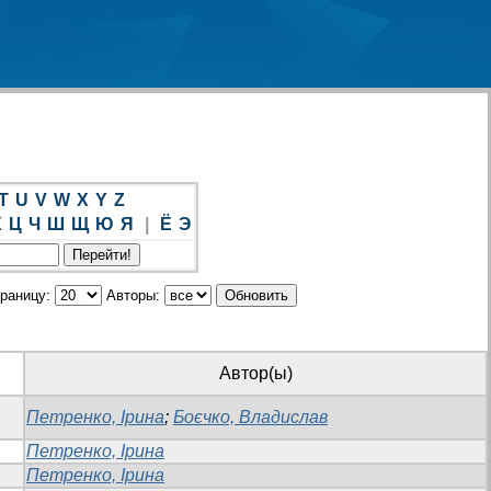
T
U
V
W
X
Y
Z
Х
Ц
Ч
Ш
Щ
Ю
Я
|
Ё
Э
траницу:
Авторы:
Автор(ы)
Петренко, Ірина
;
Боєчко, Владислав
Петренко, Ірина
Петренко, Ірина