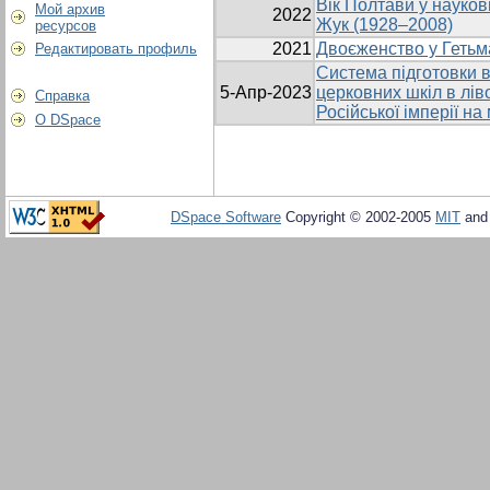
Вік Полтави у науков
Мой архив
2022
Жук (1928–2008)
ресурсов
2021
Двоєженство у Гетьма
Редактировать профиль
Система підготовки в
5-Апр-2023
церковних шкіл в лів
Справка
Російської імперії на
О DSpace
DSpace Software
Copyright © 2002-2005
MIT
an