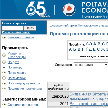
Поиск в архиве
Електронний архів Полтавського універс
Расширенный поиск
Просмотр коллекции по г
Главная страница
0-9
A
B
C
Перейти к:
Просмотреть
А
Б
В
Г
Ґ
Д
Е
Є
Ж
Разделы
или введите неск
и коллекции
По дате
Сортировка:
По автору
По заглавию
По тематике
Просмотр документов
Дата
Последние поступления
публикации
Битва князя Вітовта н
Дек-2023
дослідженнях історик
Зарегистрированным:
2021
Вища освіта як соціа
Обновления на e-mail