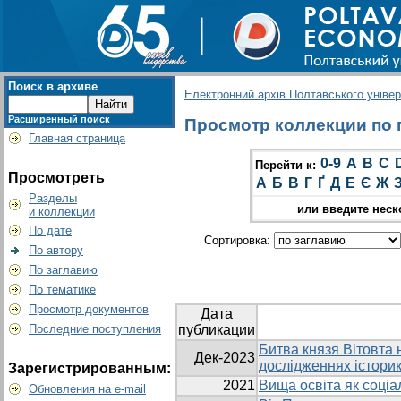
Поиск в архиве
Електронний архів Полтавського універс
Расширенный поиск
Просмотр коллекции по г
Главная страница
0-9
A
B
C
Перейти к:
Просмотреть
А
Б
В
Г
Ґ
Д
Е
Є
Ж
Разделы
или введите неск
и коллекции
По дате
Сортировка:
По автору
По заглавию
По тематике
Просмотр документов
Дата
Последние поступления
публикации
Битва князя Вітовта н
Дек-2023
дослідженнях історик
Зарегистрированным:
2021
Вища освіта як соціа
Обновления на e-mail