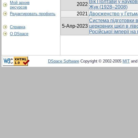
Вік Полтави у науков
Мой архив
2022
Жук (1928–2008)
ресурсов
2021
Двоєженство у Гетьма
Редактировать профиль
Система підготовки в
5-Апр-2023
церковних шкіл в лів
Справка
Російської імперії на
О DSpace
DSpace Software
Copyright © 2002-2005
MIT
an