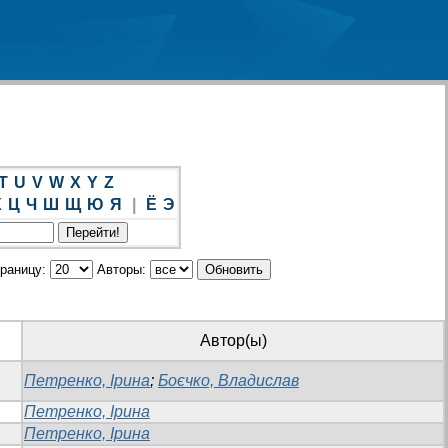
T
U
V
W
X
Y
Z
Х
Ц
Ч
Ш
Щ
Ю
Я
|
Ё
Э
траницу:
Авторы:
Автор(ы)
Петренко, Ірина
;
Боєчко, Владислав
Петренко, Ірина
Петренко, Ірина