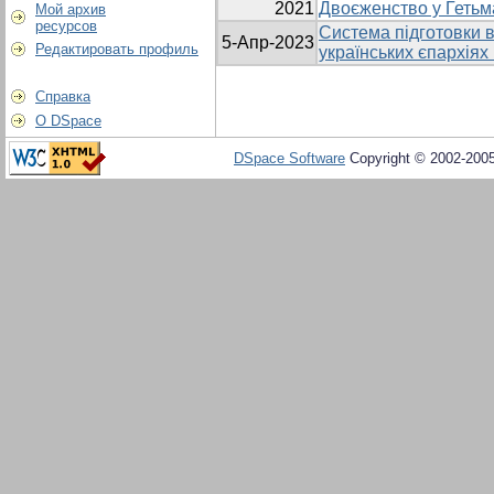
2021
Двоєженство у Гетьма
Мой архив
ресурсов
Система підготовки в
5-Апр-2023
Редактировать профиль
українських єпархіях 
Справка
О DSpace
DSpace Software
Copyright © 2002-200