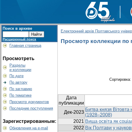
Поиск в архиве
Електронний архів Полтавського універс
Расширенный поиск
Просмотр коллекции по г
Главная страница
Просмотреть
Разделы
и коллекции
По дате
Сортировка
По автору
По заглавию
По тематике
Дата
Просмотр документов
публикации
Последние поступления
Битва князя Вітовта 
Дек-2023
(1928–2008)
Зарегистрированным:
2021
Вища освіта як соціа
2022
Вік Полтави у науков
Обновления на e-mail