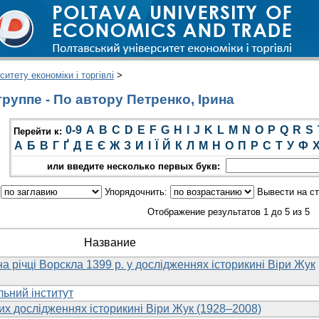
итету економіки і торгівлі
>
руппе - По автору Петренко, Ірина
0-9
A
B
C
D
E
F
G
H
I
J
K
L
M
N
O
P
Q
R
S
Перейти к:
А
Б
В
Г
Ґ
Д
Е
Є
Ж
З
И
І
Ї
Й
К
Л
М
Н
О
П
Р
С
Т
У
Ф
или введите несколько первых букв:
:
Упорядочнить:
Вывести на с
Отображение результатов 1 до 5 из 5
Название
на річці Ворскла 1399 р. у дослідженнях історикині Віри Жук
льний інститут
их дослідженнях історикині Віри Жук (1928–2008)