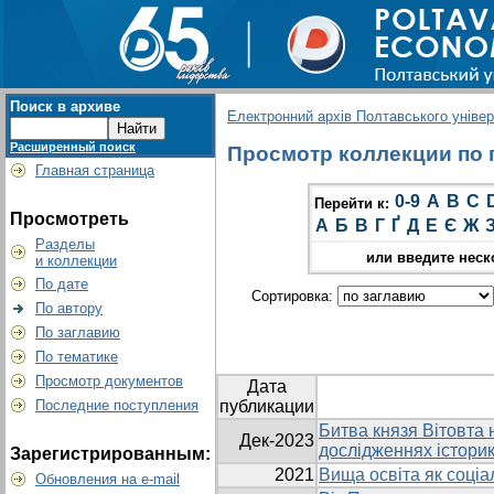
Поиск в архиве
Електронний архів Полтавського універс
Расширенный поиск
Просмотр коллекции по г
Главная страница
0-9
A
B
C
Перейти к:
Просмотреть
А
Б
В
Г
Ґ
Д
Е
Є
Ж
Разделы
или введите неск
и коллекции
По дате
Сортировка:
По автору
По заглавию
По тематике
Просмотр документов
Дата
Последние поступления
публикации
Битва князя Вітовта н
Дек-2023
дослідженнях історик
Зарегистрированным:
2021
Вища освіта як соціа
Обновления на e-mail