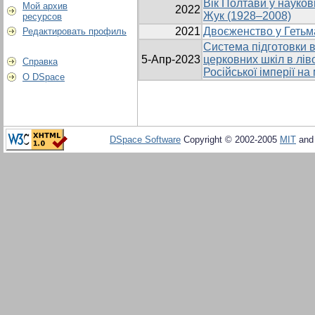
Вік Полтави у науков
Мой архив
2022
Жук (1928–2008)
ресурсов
2021
Двоєженство у Гетьма
Редактировать профиль
Система підготовки в
5-Апр-2023
церковних шкіл в лів
Справка
Російської імперії на
О DSpace
DSpace Software
Copyright © 2002-2005
MIT
an