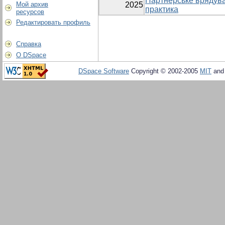
Партнерське врядува
Мой архив
2025
практика
ресурсов
Редактировать профиль
Справка
О DSpace
DSpace Software
Copyright © 2002-2005
MIT
an