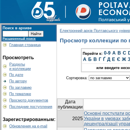
Поиск в архиве
Електронний архів Полтавського універс
Расширенный поиск
Просмотр коллекции по г
Главная страница
0-9
A
B
C
Перейти к:
Просмотреть
А
Б
В
Г
Ґ
Д
Е
Є
Ж
Разделы
или введите неск
и коллекции
По дате
Сортировка:
По автору
По заглавию
По тематике
Просмотр документов
Дата
Последние поступления
публикации
Основні постулати ро
2025
України в умовах заб
Зарегистрированным:
децентралізації упра
Обновления на e-mail