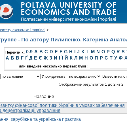
итету економіки і торгівлі
>
руппе - По автору Пилипенко, Катерина Анато
0-9
A
B
C
D
E
F
G
H
I
J
K
L
M
N
O
P
Q
R
S
Перейти к:
А
Б
В
Г
Ґ
Д
Е
Є
Ж
З
И
І
Ї
Й
К
Л
М
Н
О
П
Р
С
Т
У
Ф
или введите несколько первых букв:
:
Упорядочнить:
Вывести на с
Отображение результатов 1 до 2 из 2
Название
звитку фінансової політики України в умовах забезпечення
а децентралізації управління
ня: зарубіжна та українська практика