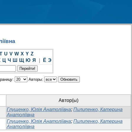
ліївна
T
U
V
W
X
Y
Z
Х
Ц
Ч
Ш
Щ
Ю
Я
|
Ё
Э
траницу:
Авторы:
Автор(ы)
Глущенко, Юлія Анатоліївна
;
Пилипенко, Катерина
Анатоліївна
Глущенко, Юлія Анатоліївна
;
Пилипенко, Катерина
Анатоліївна