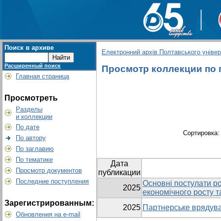
Поиск в архиве
Електронний архів Полтавського універс
Расширенный поиск
Просмотр коллекции по г
Главная страница
Просмотреть
Разделы
и коллекции
По дате
Сортировка
По автору
По заглавию
По тематике
Дата
Просмотр документов
публикации
Последние поступления
Основні постулати ро
2025
економічного росту т
Зарегистрированным:
2025
Партнерське врядуван
Обновления на e-mail