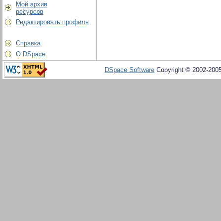
Мой архив
ресурсов
Редактировать профиль
Справка
О DSpace
DSpace Software
Copyright © 2002-200