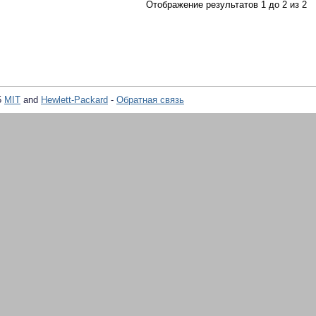
Отображение результатов 1 до 2 из 2
5
MIT
and
Hewlett-Packard
-
Обратная связь