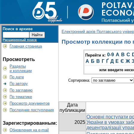
Поиск в архиве
Електронний архів Полтавського універс
Расширенный поиск
Просмотр коллекции по г
Главная страница
0-9
A
B
C
Перейти к:
Просмотреть
А
Б
В
Г
Ґ
Д
Е
Є
Ж
Разделы
или введите неск
и коллекции
По дате
Сортировка:
По автору
По заглавию
По тематике
Просмотр документов
Дата
Последние поступления
публикации
Основні постулати ро
2025
України в умовах заб
Зарегистрированным:
децентралізації упра
Обновления на e-mail