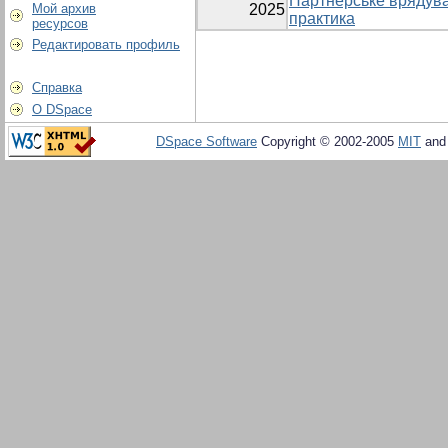
Партнерське врядува
Мой архив
2025
практика
ресурсов
Редактировать профиль
Справка
О DSpace
DSpace Software
Copyright © 2002-2005
MIT
an