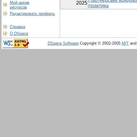
Партнерське врядува
Мой архив
2025
практика
ресурсов
Редактировать профиль
Справка
О DSpace
DSpace Software
Copyright © 2002-2005
MIT
an