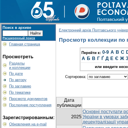
Поиск в архиве
Електронний архів Полтавського універс
Расширенный поиск
Просмотр коллекции по г
Главная страница
0-9
A
B
C
Перейти к:
Просмотреть
А
Б
В
Г
Ґ
Д
Е
Є
Ж
Разделы
или введите неск
и коллекции
По дате
Сортировка:
По автору
По заглавию
По тематике
Просмотр документов
Дата
Последние поступления
публикации
Основні постулати ро
2025
України в умовах заб
Зарегистрированным:
децентралізації упра
Обновления на e-mail