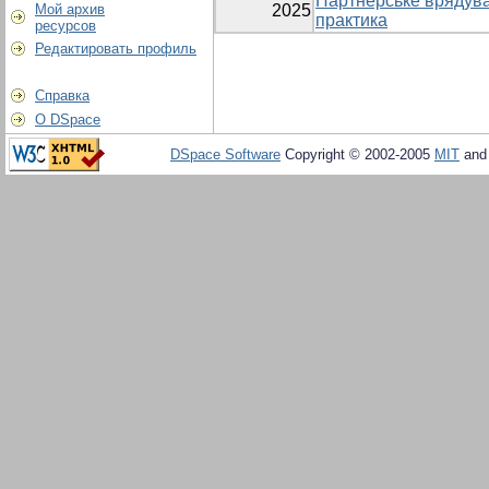
Партнерське врядува
Мой архив
2025
практика
ресурсов
Редактировать профиль
Справка
О DSpace
DSpace Software
Copyright © 2002-2005
MIT
an