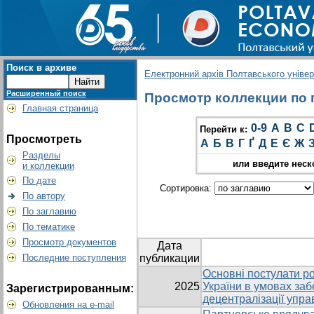
Поиск в архиве
Електронний архів Полтавського універс
Расширенный поиск
Просмотр коллекции по г
Главная страница
0-9
A
B
C
Перейти к:
Просмотреть
А
Б
В
Г
Ґ
Д
Е
Є
Ж
Разделы
или введите неск
и коллекции
По дате
Сортировка:
По автору
По заглавию
По тематике
Просмотр документов
Дата
Последние поступления
публикации
Основні постулати ро
2025
України в умовах заб
Зарегистрированным:
децентралізації упра
Обновления на e-mail